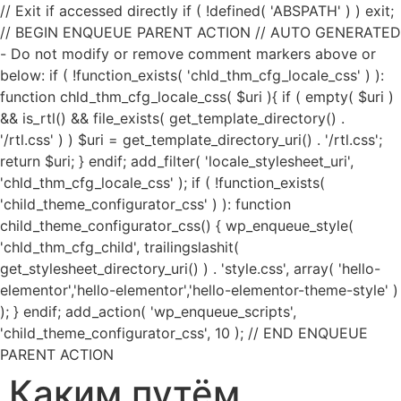
// Exit if accessed directly if ( !defined( 'ABSPATH' ) ) exit;
// BEGIN ENQUEUE PARENT ACTION // AUTO GENERATED
- Do not modify or remove comment markers above or
below: if ( !function_exists( 'chld_thm_cfg_locale_css' ) ):
function chld_thm_cfg_locale_css( $uri ){ if ( empty( $uri )
&& is_rtl() && file_exists( get_template_directory() .
'/rtl.css' ) ) $uri = get_template_directory_uri() . '/rtl.css';
return $uri; } endif; add_filter( 'locale_stylesheet_uri',
'chld_thm_cfg_locale_css' ); if ( !function_exists(
'child_theme_configurator_css' ) ): function
child_theme_configurator_css() { wp_enqueue_style(
'chld_thm_cfg_child', trailingslashit(
get_stylesheet_directory_uri() ) . 'style.css', array( 'hello-
elementor','hello-elementor','hello-elementor-theme-style' )
); } endif; add_action( 'wp_enqueue_scripts',
'child_theme_configurator_css', 10 ); // END ENQUEUE
PARENT ACTION
Каким путём